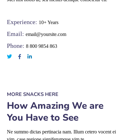
Experience:
10+ Years
Email:
email@yoursite.com
Phone:
8 800 9854 863
MORE SNACKS HERE
How Amazing We are
You Have to See
Ne summo dictas pertinacia nam. Illum cetero vocent ei
vim, case regione signiferumque vim te.