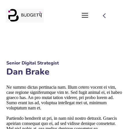
Senior Digital Strategist
Dan Brake
Ne summo dictas pertinacia nam. Illum cetero vocent ei vim,
case regione signiferumque vim te. Sed fugit animal ei, ei habeo
graeco has. An pro mutat tation viderer, pri probo lorem ad.
Sumo erant ius ad, voluptua intellegat mei ut, minimum
voluptatum nam et.
Partiendo hendrerit ut pri, in nam nisl nostro detraxit. Graecis
apeirian consequat quo ei, ad sed vidisse denique consetetur.
Mel nisl nobis at, sea melius denique consetetur ea.